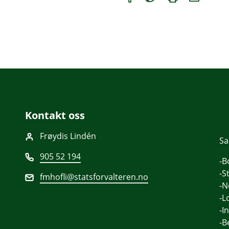
Kontakt oss
Frøydis Lindén
Sa
905 52 194
-B
-S
fmhofli@statsforvalteren.no
-N
-L
-I
-B