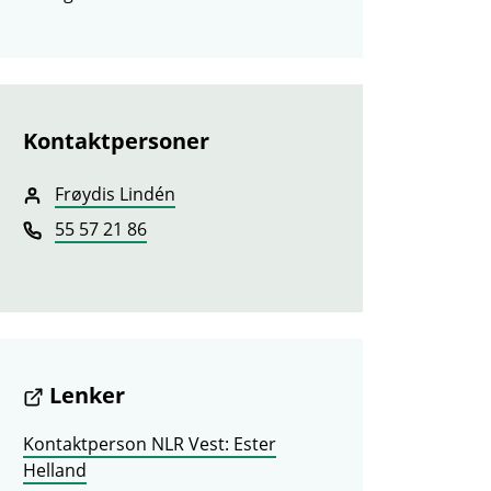
Kontaktpersoner
Frøydis Lindén
55 57 21 86
Lenker
Kontaktperson NLR Vest: Ester
Helland