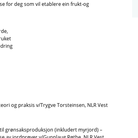
sse for deg som vil etablere ein frukt-og
rde,
ruket
ndring
 teori og praksis v/Trygve Torsteinsen, NLR Vest
d til grønsaksproduksjon (inkludert myrjord) –
alyse av jordprøver v/Gunnlaug Røthe, NLR Vest.