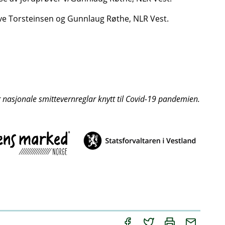
gve Torsteinsen og Gunnlaug Røthe, NLR Vest.
r nasjonale smittevernreglar knytt til Covid-19 pandemien.