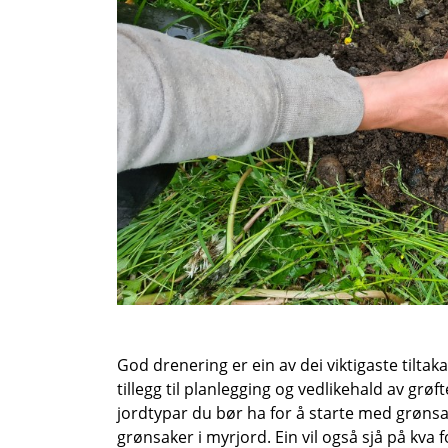
God drenering er ein av dei viktigaste tiltaka
tillegg til planlegging og vedlikehald av grøf
jordtypar du bør ha for å starte med grøns
grønsaker i myrjord. Ein vil også sjå på kv