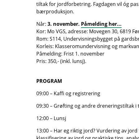
tiltak for jordforbetring. Fagdagen vil óg pa
bærproduksjon.
Når:
3. november.
Påmelding her...
Kor: Mo VGS, adresse: Movegen 30, 6819 Fø
Rom: S114, Undervisningsbygget på gardsb
Korleis: Klasseromundervisning og markva
Påmelding: Frist 1. november
Pris: 350,- (inkl. lunsj).
PROGRAM
09:00 – Kaffi og registrering
09:30 – Grøfting og andre dreneringstiltak i
12:00 – Lunsj
13:00 – Har eg riktig jord? Vurdering av jor
klassifisering av jord og praktiske tips, an