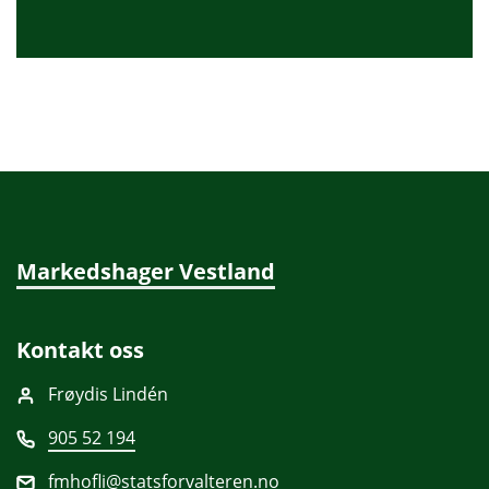
Markedshager Vestland
Kontakt oss
Frøydis Lindén
905 52 194
fmhofli@statsforvalteren.no