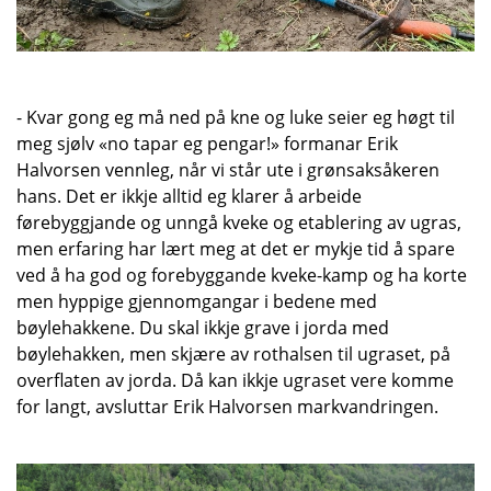
- Kvar gong eg må ned på kne og luke seier eg høgt til
meg sjølv «no tapar eg pengar!» formanar Erik
Halvorsen vennleg, når vi står ute i grønsaksåkeren
hans. Det er ikkje alltid eg klarer å arbeide
førebyggjande og unngå kveke og etablering av ugras,
men erfaring har lært meg at det er mykje tid å spare
ved å ha god og forebyggande kveke-kamp og ha korte
men hyppige gjennomgangar i bedene med
bøylehakkene. Du skal ikkje grave i jorda med
bøylehakken, men skjære av rothalsen til ugraset, på
overflaten av jorda. Då kan ikkje ugraset vere komme
for langt, avsluttar Erik Halvorsen markvandringen.