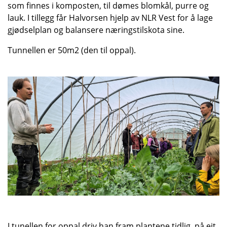
som finnes i komposten, til dømes blomkål, purre og
lauk. I tillegg får Halvorsen hjelp av NLR Vest for å lage
gjødselplan og balansere næringstilskota sine.
Tunnellen er 50m2 (den til oppal).
I tunellen for oppal driv han fram plantene tidlig, på eit