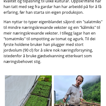
kvalitet og tilpasning til ulike kulturar. Oppskriftene har
han tatt med seg fra gardar han har arbeidd på for å få
erfaring, før han starta sin eigen produksjon.
Han nyttar to typer eigenblandet såjord: ein "salatmiks"
til mindre næringskrevande vekster og ein "kålmiks" til
meir næringskrevande vekster. I tillegg lagar han en
"tomatmiks" til ompotting av tomat og agurk. Til dei
fyrste holdene bruker han plugger med stort
jordvolum (90 cl) for å sikre nok næringsforsyning,
istedenfor å
bruke gjødselvanning etterkvart som
næringsbehovet stig.