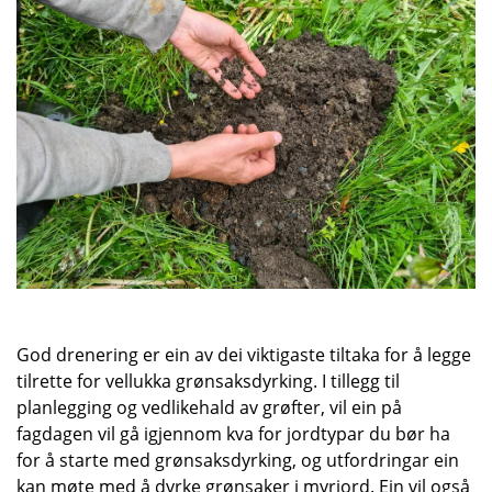
God drenering er ein av dei viktigaste tiltaka for å legge
tilrette for vellukka grønsaksdyrking. I tillegg til
planlegging og vedlikehald av grøfter, vil ein på
fagdagen vil gå igjennom kva for jordtypar du bør ha
for å starte med grønsaksdyrking, og utfordringar ein
kan møte med å dyrke grønsaker i myrjord. Ein vil også