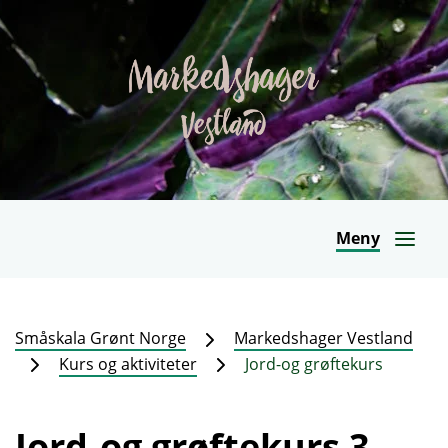
Meny
Småskala Grønt Norge
Markedshager Vestland
Kurs og aktiviteter
Jord-og grøftekurs
Jord-og grøftekurs 3.