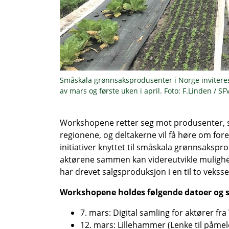
Småskala grønnsaksprodusenter i Norge inviteres t
av mars og første uken i april. Foto: F.Linden / SF
Workshopene retter seg mot produsenter, sa
regionene, og deltakerne vil få høre om for
initiativer knyttet til småskala grønnsakspro
aktørene sammen kan videreutvikle mulighet
har drevet salgsproduksjon i en til to ve
Workshopene holdes følgende datoer og s
7. mars: Digital samling for aktører f
12. mars: Lillehammer (
Lenke til påme