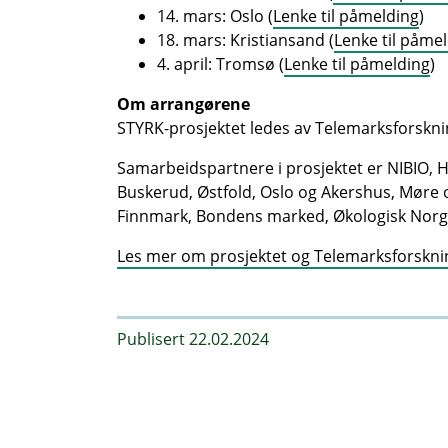
14. mars: Oslo (
Lenke til påmelding
)
18. mars: Kristiansand (
Lenke til påme
4. april: Tromsø (
Lenke til påmelding
)
Om arrangørene
STYRK-prosjektet ledes av Telemarksforsknin
Samarbeidspartnere i prosjektet er NIBIO, H
Buskerud, Østfold, Oslo og Akershus, Møre 
Finnmark, Bondens marked, Økologisk Norg
Les mer om prosjektet og Telemarksforskni
Publisert 22.02.2024