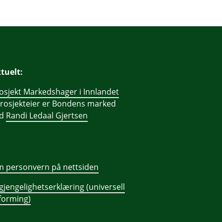
tuelt:
osjekt Markedshager i Innlandet
prosjekteier er Bondens marked
ed
Randi Ledaal Gjertsen
 personvern på nettsiden
lgjengelighetserklæring (universell
forming)