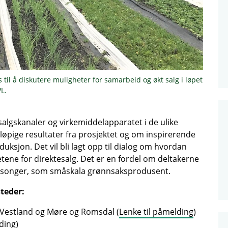
il å diskutere muligheter for samarbeid og økt salg i løpet
VL.
lgskanaler og virkemiddelapparatet i de ulike
eløpige resultater fra prosjektet og om inspirerende
duksjon. Det vil bli lagt opp til dialog om hvordan
ene for direktesalg. Det er en fordel om deltakerne
kssesonger, som småskala grønnsaksprodusent.
teder:
ra Vestland og Møre og Romsdal (
Lenke til påmelding
)
lding
)