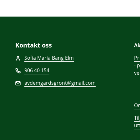
Kontakt oss
Ak
Sofia Maria Bang Elm
Pr
- 
906 40 154
v
avdemgardsgront@gmail.com
Om
Ti
ut