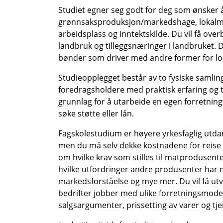
Studiet egner seg godt for deg som ønsker 
grønnsaksproduksjon/markedshage, lokalmat
arbeidsplass og inntektskilde. Du vil få ove
landbruk og tilleggsnæringer i landbruket.
bønder som driver med andre former for lo
Studieopplegget består av to fysiske samling
foredragsholdere med praktisk erfaring og te
grunnlag for å utarbeide en egen forretning
søke støtte eller lån.
Fagskolestudium er høyere yrkesfaglig utdan
men du må selv dekke kostnadene for reise 
om hvilke krav som stilles til matprodusente
hvilke utfordringer andre produsenter har m
markedsforståelse og mye mer. Du vil få utvi
bedrifter jobber med ulike forretningsmodell
salgsargumenter, prissetting av varer og tje