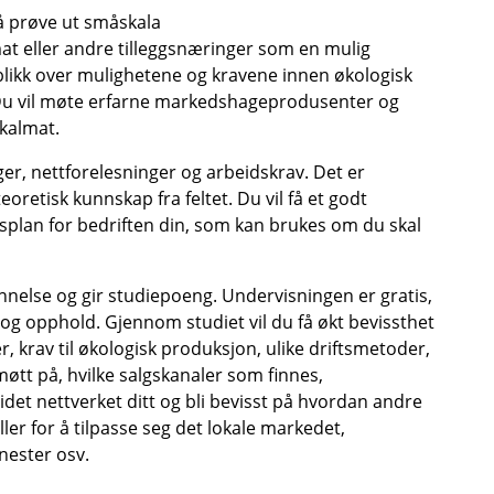
å prøve ut småskala
 eller andre tilleggsnæringer som en mulig
rblikk over mulighetene og kravene innen økologisk
 Du vil møte erfarne markedshageprodusenter og
kalmat.
er, nettforelesninger og arbeidskrav. Det er
oretisk kunnskap fra feltet. Du vil få et godt
splan for bedriften din, som kan brukes om du skal
nelse og gir studiepoeng. Undervisningen er gratis,
og opphold. Gjennom studiet vil du få økt bevissthet
r, krav til økologisk produksjon, ulike driftsmetoder,
øtt på, hvilke salgskanaler som finnes,
det nettverket ditt og bli bevisst på hvordan andre
er for å tilpasse seg det lokale markedet,
nester osv.