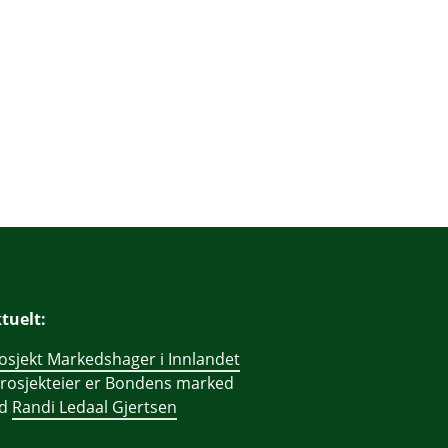
tuelt:
osjekt Markedshager i Innlandet
prosjekteier er Bondens marked
ed
Randi Ledaal Gjertsen