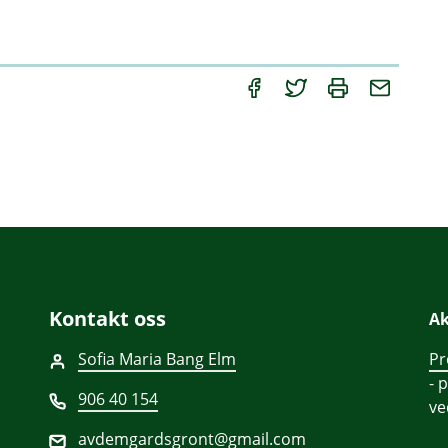
Kontakt oss
Ak
Sofia Maria Bang Elm
Pr
- 
906 40 154
v
avdemgardsgront@gmail.com