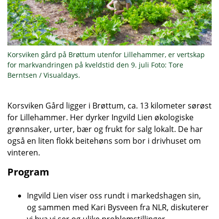
Korsviken gård på Brøttum utenfor Lillehammer, er vertskap
for markvandringen på kveldstid den 9. juli Foto: Tore
Berntsen / Visualdays.
Korsviken Gård ligger i Brøttum, ca. 13 kilometer sørøst
for Lillehammer. Her dyrker Ingvild Lien økologiske
grønnsaker, urter, bær og frukt for salg lokalt. De har
også en liten flokk beitehøns som bor i drivhuset om
vinteren.
Program
Ingvild Lien viser oss rundt i markedshagen sin,
og sammen med Kari Bysveen fra NLR, diskuterer
vi hva vi ser og ulike problemstillinger.