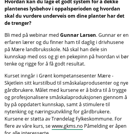
Hvordan kan du lage et godt system for å dekke
plantenes lysbehov i oppalsperioden og hvordan
skal du vurdere underveis om dine planter har det
de trenger?
Bli med på webinar med
Gunnar Larsen
. Gunnar er en
erfaren lærer og du finner ham til daglig i drivhusene
på Mære landbruksskole. Nå skal han dele sin
kunnskap med oss og gi en pekepinn på hvordan vi bør
tenke og rigge for å få godt resultat.
Kurset inngår i Grønt kompetansesenter Mære -
Skjetlein sitt kurstilbud til småskalaprodusenter og nye
gårdbrukere. Målet med kursene er å bidra til å trygge
og profesjonalisere småskalaproduksjonen gjennom å
by på oppdatert kunnskap, samt å stimulere til
nytenking og næringsutvikling for gårdbrukere.
Kursene er støtta av Trøndelag Fylkeskommune. For
flere av våre kurs, se
www.gkms.no
Påmelding er åpen
for alle interesserte.