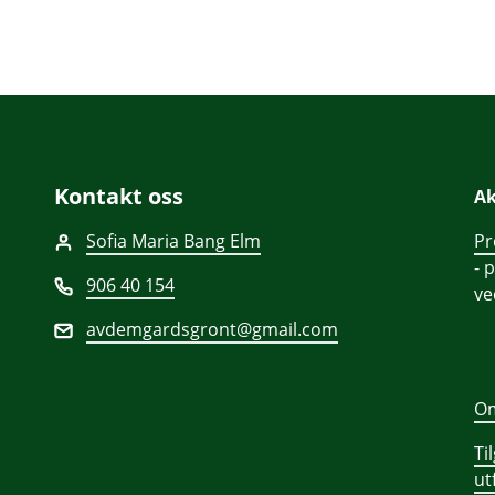
Kontakt oss
Ak
Sofia Maria Bang Elm
Pr
- 
906 40 154
v
avdemgardsgront@gmail.com
Om
Ti
ut