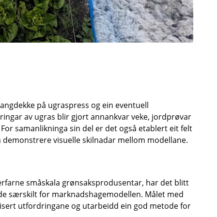
t gangdekke på ugraspress og ein eventuell
eringar av ugras blir gjort annankvar veke, jordprøvar
For samanlikninga sin del er det også etablert eit felt
r å demonstrere visuelle skilnadar mellom modellane.
 erfarne småskala grønsaksprodusentar, har det blitt
ande særskilt for marknadshagemodellen. Målet med
atisert utfordringane og utarbeidd ein god metode for