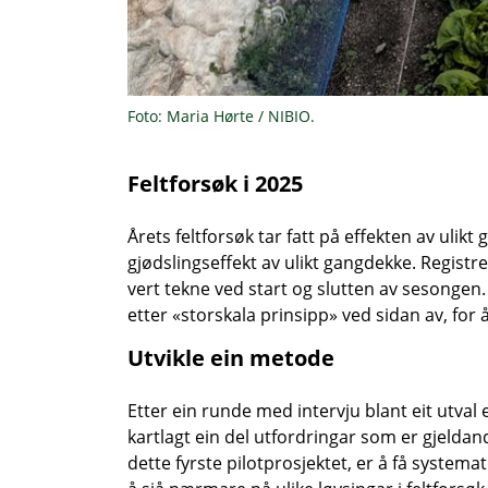
Foto: Maria Hørte / NIBIO.
Feltforsøk i 2025
Årets feltforsøk tar fatt på effekten av ulik
gjødslingseffekt av ulikt gangdekke. Registr
vert tekne ved start og slutten av sesongen. 
etter «storskala prinsipp» ved sidan av, fo
Utvikle ein metode
Etter ein runde med intervju blant eit utval
kartlagt ein del utfordringar som er gjeld
dette fyrste pilotprosjektet, er å få system