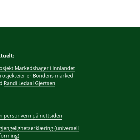
tuelt:
osjekt Markedshager i Innlandet
prosjekteier er Bondens marked
ed
Randi Ledaal Gjertsen
 personvern på nettsiden
lgjengelighetserklæring (universell
forming)