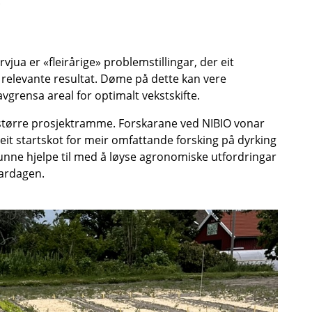
.
ua er «fleirårige» problemstillingar, der eit
gi relevante resultat. Døme på dette kan vere
vgrensa areal for optimalt vekstskifte.
t ei større prosjektramme. Forskarane ved NIBIO vonar
e eit startskot for meir omfattande forsking på dyrking
nne hjelpe til med å løyse agronomiske utfordringar
ardagen.