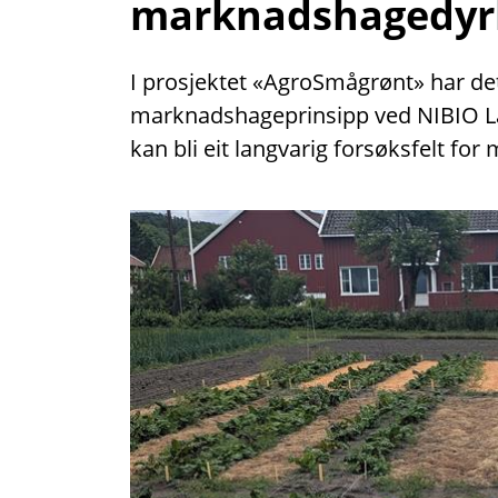
marknadshagedyr
I prosjektet «AgroSmågrønt» har det i 
marknadshageprinsipp ved NIBIO Lan
kan bli eit langvarig forsøksfelt fo