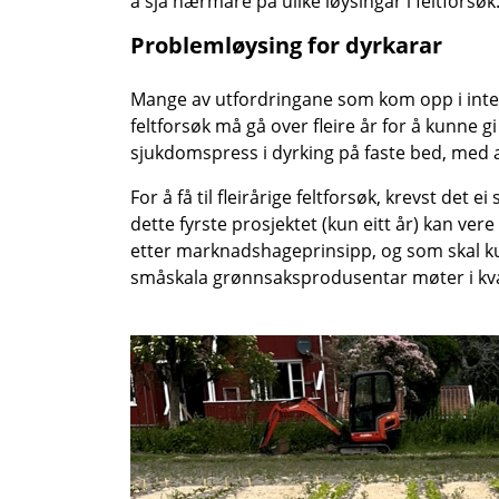
å sjå nærmare på ulike løysingar i feltforsøk
Problemløysing for dyrkarar
Mange av utfordringane som kom opp i intervj
feltforsøk må gå over fleire år for å kunne 
sjukdomspress i dyrking på faste bed, med a
For å få til fleirårige feltforsøk, krevst de
dette fyrste prosjektet (kun eitt år) kan ver
etter marknadshageprinsipp, og som skal ku
småskala grønnsaksprodusentar møter i kv