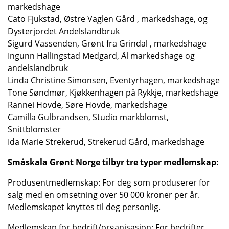
markedshage
Cato Fjukstad, Østre Vaglen Gård , markedshage, og
Dysterjordet Andelslandbruk
Sigurd Vassenden, Grønt fra Grindal , markedshage
Ingunn Hallingstad Medgard, Ål markedshage og
andelslandbruk
Linda Christine Simonsen, Eventyrhagen, markedshage
Tone Søndmør, Kjøkkenhagen på Rykkje, markedshage
Rannei Hovde, Søre Hovde, markedshage
Camilla Gulbrandsen, Studio markblomst,
Snittblomster
Ida Marie Strekerud, Strekerud Gård, markedshage
Småskala Grønt Norge tilbyr tre typer medlemskap:
Produsentmedlemskap: For deg som produserer for
salg med en omsetning over 50 000 kroner per år.
Medlemskapet knyttes til deg personlig.
Medlemskap for bedrift/organisasjon: For bedrifter