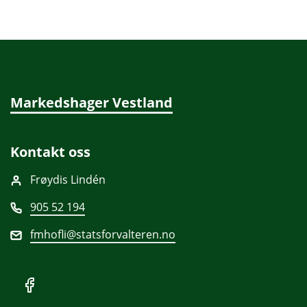
Markedshager Vestland
Kontakt oss
Frøydis Lindén
905 52 194
fmhofli@statsforvalteren.no