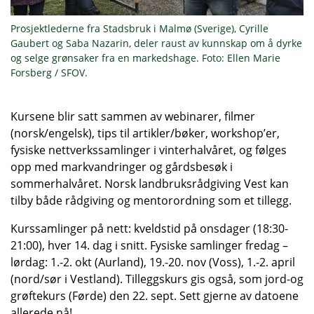
Prosjektlederne fra Stadsbruk i Malmø (Sverige), Cyrille
Gaubert og Saba Nazarin, deler raust av kunnskap om å dyrke
og selge grønsaker fra en markedshage. Foto: Ellen Marie
Forsberg / SFOV.
Kursene blir satt sammen av webinarer, filmer
(norsk/engelsk), tips til artikler/bøker, workshop’er,
fysiske nettverkssamlinger i vinterhalvåret, og følges
opp med markvandringer og gårdsbesøk i
sommerhalvåret. Norsk landbruksrådgiving Vest kan
tilby både rådgiving og mentorordning som et tillegg.
Kurssamlinger på nett: kveldstid på onsdager (18:30-
21:00), hver 14. dag i snitt. Fysiske samlinger fredag –
lørdag: 1.-2. okt (Aurland), 19.-20. nov (Voss), 1.-2. april
(nord/sør i Vestland). Tilleggskurs gis også, som jord-og
grøftekurs (Førde) den 22. sept. Sett gjerne av datoene
allerede nå!