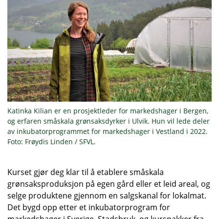
Katinka Kilian er en prosjektleder for markedshager i Bergen,
og erfaren småskala grønsaksdyrker i Ulvik. Hun vil lede deler
av inkubatorprogrammet for markedshager i Vestland i 2022.
Foto: Frøydis Linden / SFVL.
Kurset gjør deg klar til å etablere småskala
grønsaksproduksjon på egen gård eller et leid areal, og
selge produktene gjennom en salgskanal for lokalmat.
Det bygd opp etter et inkubatorprogram for
markedshager i Sverige, Stadsbruk, og kurspakker fra