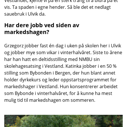
Vestlandet, kjente vi på en sterk trang til å bidra på et
vis. Ta spaden i egne hender. Så ble det et nedlagt
sauebruk i Ulvik da.
Har dere jobb ved siden av
markedshagen?
Grzegorz jobber fast én dag i uken på skolen her i Ulvik
og jobber mye som vikar i vinterhalvåret. Siste to årene
har han hatt en deltidsstilling med NMBU sin
skolehagesatsing i Vestland. Katinka jobber i en 50 %
stilling som Bybonden i Bergen, der hun blant annet
holder dyrkekurs og leder oppstartsprogrammet for
markedshager i Vestland. Hun konsentrerer arbeidet
som Bybonde i vinterhalvåret, for å kunne ha mest
mulig tid til markedshagen om sommeren.