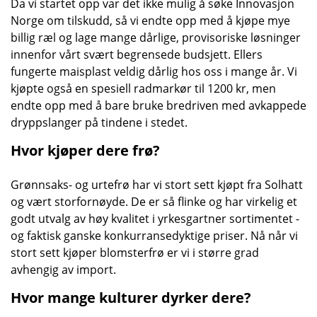
Da vi startet opp var det ikke mulig å søke Innovasjon
Norge om tilskudd, så vi endte opp med å kjøpe mye
billig ræl og lage mange dårlige, provisoriske løsninger
innenfor vårt svært begrensede budsjett. Ellers
fungerte maisplast veldig dårlig hos oss i mange år. Vi
kjøpte også en spesiell radmarkør til 1200 kr, men
endte opp med å bare bruke bredriven med avkappede
dryppslanger på tindene i stedet.
Hvor kjøper dere frø?
Grønnsaks- og urtefrø har vi stort sett kjøpt fra Solhatt
og vært storfornøyde. De er så flinke og har virkelig et
godt utvalg av høy kvalitet i yrkesgartner sortimentet -
og faktisk ganske konkurransedyktige priser. Nå når vi
stort sett kjøper blomsterfrø er vi i større grad
avhengig av import.
Hvor mange kulturer dyrker dere?