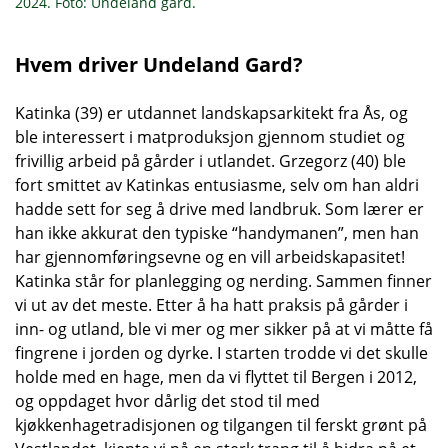
2024. Foto: Undeland gard.
Hvem driver Undeland Gard?
Katinka (39) er utdannet landskapsarkitekt fra Ås, og
ble interessert i matproduksjon gjennom studiet og
frivillig arbeid på gårder i utlandet. Grzegorz (40) ble
fort smittet av Katinkas entusiasme, selv om han aldri
hadde sett for seg å drive med landbruk. Som lærer er
han ikke akkurat den typiske “handymanen”, men han
har gjennomføringsevne og en vill arbeidskapasitet!
Katinka står for planlegging og nerding. Sammen finner
vi ut av det meste. Etter å ha hatt praksis på gårder i
inn- og utland, ble vi mer og mer sikker på at vi måtte få
fingrene i jorden og dyrke. I starten trodde vi det skulle
holde med en hage, men da vi flyttet til Bergen i 2012,
og oppdaget hvor dårlig det stod til med
kjøkkenhagetradisjonen og tilgangen til ferskt grønt på