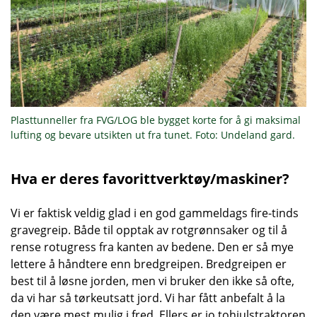
Plasttunneller fra FVG/LOG ble bygget korte for å gi maksimal
lufting og bevare utsikten ut fra tunet. Foto: Undeland gard.
Hva er deres favorittverktøy/maskiner?
Vi er faktisk veldig glad i en god gammeldags fire-tinds
gravegreip. Både til opptak av rotgrønnsaker og til å
rense rotugress fra kanten av bedene. Den er så mye
lettere å håndtere enn bredgreipen. Bredgreipen er
best til å løsne jorden, men vi bruker den ikke så ofte,
da vi har så tørkeutsatt jord. Vi har fått anbefalt å la
den være mest mulig i fred. Ellers er jo tohjulstraktoren