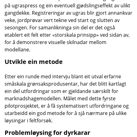
på ugraspress og ein eventuell gjødslingseffekt av ulikt
gangdekke. Registreringar av ugras blir gjort annankvar
veke, jordprøvar vert tekne ved start og slutten av
sesongen. For samanlikninga sin del er det også
etablert eit felt etter «storskala prinsipp» ved sidan av,
for å demonstrere visuelle skilnadar mellom
modellane.
Utvikle ein metode
Etter ein runde med intervju blant eit utval erfarne
småskala grønsaksprodusentar, har det blitt kartlagt
ein del utfordringar som er gjeldande særskilt for
marknadshagemodellen. Målet med dette fyrste
pilotprosjektet, er å få systematisert utfordringane og
utarbeidd ein god metode for å sjå nærmare på ulike
løysingar i feltforsøk.
Problemløysing for dyrkarar