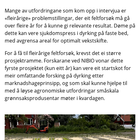
Mange av utfordringane som kom opp i intervjua er
«fleirårige» problemstillingar, der eit feltforsøk må gå
over fleire år for å kunne gi relevante resultat. Døme på
dette kan vere sjukdomspress i dyrking på faste bed,
med avgrensa areal for optimalt vekstskifte.
For å få til fleirårige feltforsøk, krevst det ei større
prosjektramme. Forskarane ved NIBIO vonar dette
fyrste prosjektet (kun eitt år) kan vere eit startskot for
meir omfattande forsking på dyrking etter
marknadshageprinsipp, og som skal kunne hjelpe til
med å løyse agronomiske utfordringar småskala
grønnsaksprodusentar møter i kvardagen.