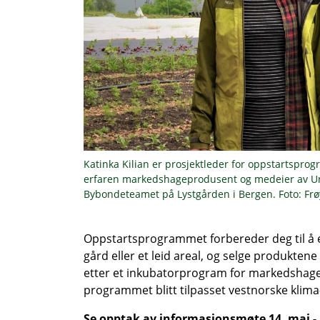
Katinka Kilian er prosjektleder for oppstartspro
erfaren markedshageprodusent og medeier av Unde
Bybondeteamet på Lystgården i Bergen. Foto: Frøy
Oppstartsprogrammet forbereder deg til å
gård eller et leid areal, og selge produkten
etter et inkubatorprogram for markedshager
programmet blitt tilpasset vestnorske klima
Se opptak av informasjonsmøte 14. mai - 