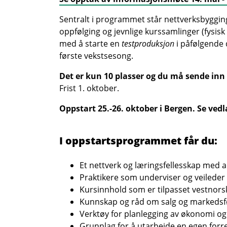
Sentralt i programmet står nettverksbyggin
oppfølging og jevnlige kurssamlinger (fysisk 
med å starte en
testproduksjon
i påfølgende
første vekstsesong.
Det er kun 10 plasser og du må sende in
Frist 1. oktober.
Oppstart 25.-26. oktober i Bergen. Se vedl
I oppstartsprogrammet får du:
Et nettverk og læringsfellesskap med 
Praktikere som underviser og veileder 
Kursinnhold som er tilpasset vestnorsk
Kunnskap og råd om salg og markedsf
Verktøy for planlegging av økonomi o
Grunnlag for å utarbeide en egen for