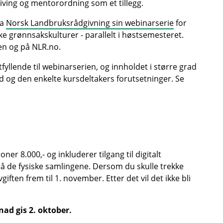
iving og mentorordning som et tillegg.
ta
Norsk Landbruksrådgivning sin webinarserie
for
e grønnsakskulturer - parallelt i høstsemesteret.
ren og på NLR.no.
llende til webinarserien, og innholdet i større grad
ld og den enkelte kursdeltakers forutsetninger. Se
er 8.000,- og inkluderer tilgang til digitalt
t på de fysiske samlingene. Dersom du skulle trekke
iften frem til 1. november. Etter det vil det ikke bli
nad gis 2. oktober.