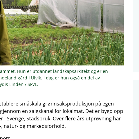
grammet. Hun er utdannet landskapsarkitekt og er en
land gård i Ulvik. I dag er hun også en del av
dis Linden / SFVL.
 etablere småskala grønnsaksproduksjon på egen
e gjennom en salgskanal for lokalmat. Det er bygd opp
 i Sverige,
Stadsbruk
. Over flere års utprøvning har
-, natur- og markedsforhold.
nett