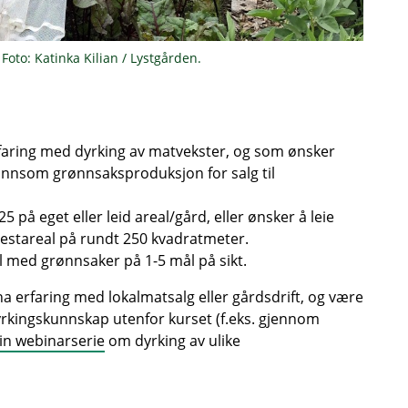
 Foto: Katinka Kilian / Lystgården.
rfaring med dyrking av matvekster, og som ønsker
 lønnsom grønnsaksproduksjon for salg til
 på eget eller leid areal/gård, eller ønsker å leie
testareal på rundt 250 kvadratmeter.
l med grønnsaker på 1-5 mål på sikt.
ha erfaring med lokalmatsalg eller gårdsdrift, og være
yrkingskunnskap utenfor kurset (f.eks. gjennom
sin webinarserie
om dyrking av ulike