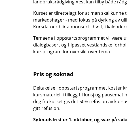
landbruksrådgiving Vest kan tilby både rådg
Kurset er tilrettelagt for at man skal kunne 
markedshager - med fokus på dyrking av ulik
Kursdatoer blir annonsert i høst, i kalende
Temaene i oppstartsprogrammet vil være utfy
dialogbasert og tilpasset vestlandske forho
kursprogram for oversikt over tema.
Pris og søknad
Deltakelse i oppstartsprogrammet koster kron
kursmateriell i tillegg til lunsj og pausema
deg fra kurset gis det 50% refusjon av kursavg
gitt refusjon.
Søknadsfrist er 1. oktober, og svar på søk