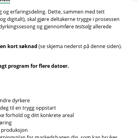
g og erfaringsdeling. Dette, sammen med tett
og digitalt), skal gjøre deltakerne trygge i prosessen
 dyrkingssesong og gjennomføre
testsalg
allerede
n en kort søknad
(se skjema nederst på denne siden).
agt program for flere datoer.
andre dyrkere
deg til en trygg oppstart
e forhold og ditt konkrete areal
øring
g produksjon
retningsplan for markedshagen din, som kan brukes