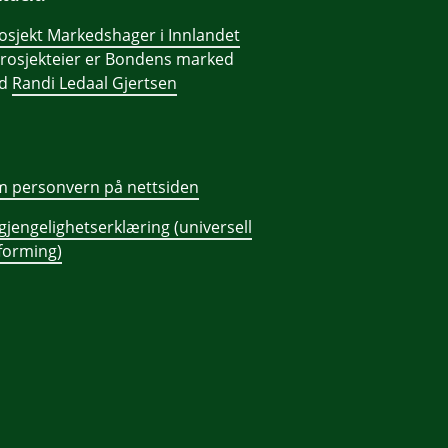
osjekt Markedshager i Innlandet
prosjekteier er Bondens marked
ed
Randi Ledaal Gjertsen
 personvern på nettsiden
lgjengelighetserklæring (universell
forming)