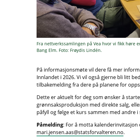
Fra nettverkssamlingen på Vea hvor vi fikk høre 
Bang Elm. Foto: Frøydis Lindén.
På informasjonsmøte vil dere få mer infor
Innlandet i 2026. Vi vil også gjerne bli litt 
tilbakemelding fra dere på planene for op
Dette er aktuelt for deg som ønsker å star
grønnsaksproduksjon med direkte salg, eller 
påfyll og følge et kurs sammen med andre 
Påmelding
: For å motta kalenderinvitasjon 
mari.jensen.aas@statsforvalteren.no
.