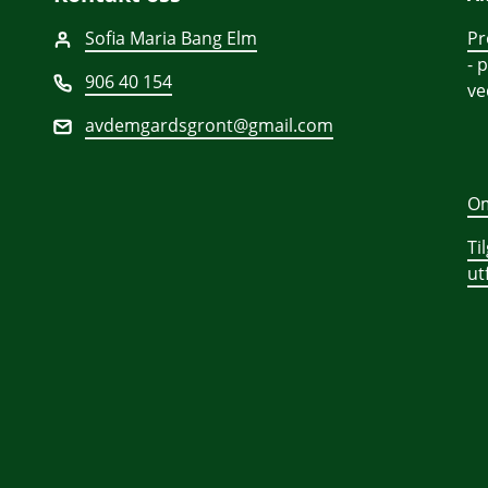
Sofia Maria Bang Elm
Pr
- 
906 40 154
v
avdemgardsgront@gmail.com
Om
Ti
ut