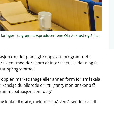
erfaringer fra grønnsaksprodusentene Ola Aukrust og Sofia
masjon om det planlagte oppstartsprogrammet i
bedre kjent med dere som er interessert i å delta og få
pstartsprogrammet.
te opp en markedshage eller annen form for småskala
kanskje du allerede er litt i gang, men ønsker å få
i samme situasjon som deg?
og lenke til møte, meld dere på ved å sende mail til