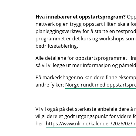
Hva innebærer et oppstartsprogram?
Opp
nettverk og en trygg oppstart i liten skala fo
planleggingsverktøy for å starte en testprod
programmet er det kurs og workshops som 
bedriftsetablering.
Alle detaljene for oppstartsprogrammet i Inn
så vil vi legge ut mer informasjon og påmel
På
markedshager.no
kan dere finne eksempl
andre fylker:
Norge rundt med oppstartspr
Vi vil også på det sterkeste anbefale dere
vil gi dere et godt utgangspunkt for videre
her:
https://www.nlr.no/kalender/2026/02