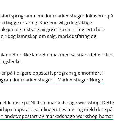
startsprogrammene for markedshager fokuserer på
r å bygge erfaring. Kursene vil gi deg viktige
uksjon og testsalg av grønnsaker. Integrert i hele
gir deg kunnskap om salg, markedsføring og
landet er ikke landet ennå, men så snart det er klart
dingslenke.
er på tidligere oppstartsprogram gjennomført i
ogram for markedshager | Markedshager Norge
 å melde dere på NLR sin markedshage workshop. Dette
 forløp i oppstartssamlingen. Les mer og meld dere på
/innlandet/oppstart-av-markedshage-workshop-hamar