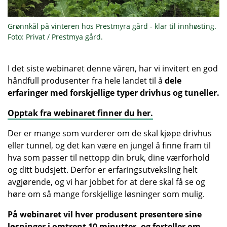
Grønnkål på vinteren hos Prestmyra gård - klar til innhøsting.
Foto: Privat / Prestmya gård.
I det siste webinaret denne våren, har vi invitert en god
håndfull produsenter fra hele landet til å
dele
erfaringer med forskjellige typer drivhus og tuneller.
Opptak fra webinaret finner du her.
Der er mange som vurderer om de skal kjøpe drivhus
eller tunnel, og det kan være en jungel å finne fram til
hva som passer til nettopp din bruk, dine værforhold
og ditt budsjett. Derfor er erfaringsutveksling helt
avgjørende, og vi har jobbet for at dere skal få se og
høre om så mange forskjellige løsninger som mulig.
På webinaret vil hver produsent presentere sine
løsninger i omtrent 10 minutter, og forteller om