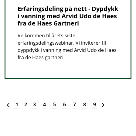
Erfaringsdeling på nett - Dypdykk
i vanning med Arvid Udo de Haes
fra de Haes Gartneri
Velkommen til årets siste
erfaringsdelingswebinar. Vi inviterer til
dyppdykk i vanning med Arvid Udo de Haes
fra de Haes gartneri.
Forrige
Neste
1
2
3
4
5
6
7
8
9