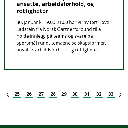
ansatte, arbeidsforhold, og
rettigheter
30. januar kl 19.00-21.00 har vi invitert Tove
Ladstein fra Norsk Gartnerforbund til å
holde innlegg på teams og svare på
spørsmål rundt temaene selskapsformer,
ansatte, arbeidsforhold og rettigheter.
Forrige
N
25
26
27
28
29
30
31
32
33