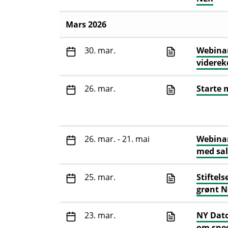
Mars 2026
30. mar.
Webinar
videre
26. mar.
Starte 
26. mar. - 21. mai
Webinar
med sal
25. mar.
Stiftel
grønt N
23. mar.
NY Dato
om sneg