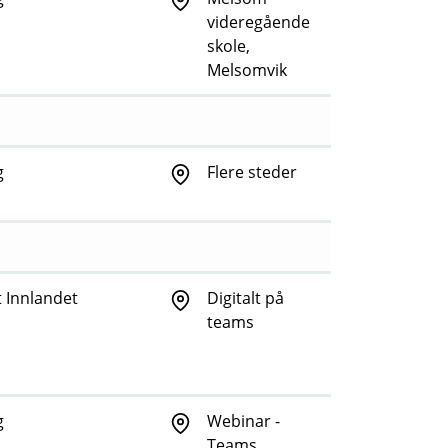
videregående
skole,
Melsomvik
g
Flere steder
 Innlandet
Digitalt på
teams
g
Webinar -
Teams