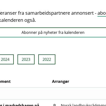
nferanser fra samarbeidspartnere annonsert -
abo
a kalenderen også.
Abonner på nyheter fra kalenderen
2024
2023
2022
ement
Arrangør
g i markedshagen på
Norsk landbruksrådgivin