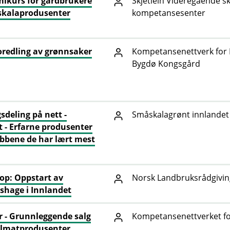
ikurs for gårdbrukere
Skjetlein Videregående sk
skalaprodusenter
kompetansesenter
foredling av grønnsaker
Kompetansenettverk for 
Bygdø Kongsgård
sdeling på nett -
Småskalagrønt innlandet
st - Erfarne produsenter
abbene de har lært mest
p: Oppstart av
Norsk Landbruksrådgivin
hage i Innlandet
 - Grunnleggende salg
Kompetansenettverket fo
almatprodusenter