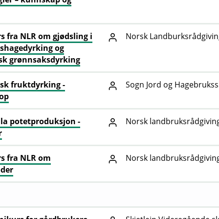
s fra NLR om gjødsling i
Norsk Landburksrådgivin
shagedyrking og
sk grønnsaksdyrking
sk fruktdyrking -
Sogn Jord og Hagebrukssk
op
a potetproduksjon -
Norsk landbruksrådgiving
r
s fra NLR om
Norsk landbruksrådgivin
der