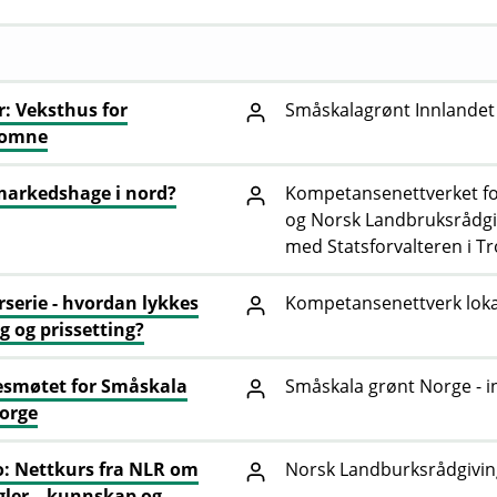
: Veksthus for
Småskalagrønt Innlandet
komne
markedshage i nord?
Kompetansenettverket for
og Norsk Landbruksrådgi
med Statsforvalteren i 
serie - hvordan lykkes
Kompetansenettverk lok
g og prissetting?
sesmøtet for Småskala
Småskala grønt Norge - i
orge
: Nettkurs fra NLR om
Norsk Landburksrådgivin
ler – kunnskap og