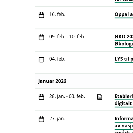
16. feb.
Oppal a
09. feb. - 10. feb.
ØKO 202
Økolog
04. feb.
LYS til
Januar 2026
28. jan. - 03. feb.
Etabler
digitalt
27. jan.
Informa
av nasj
småska