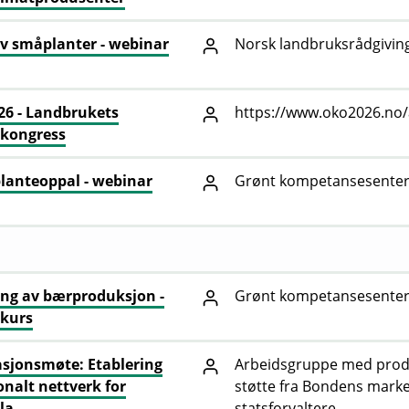
v småplanter - webinar
Norsk landbruksrådgivin
6 - Landbrukets
https://www.oko2026.no
ikongress
 planteoppal - webinar
Grønt kompetansesenter
ing av bærproduksjon -
Grønt kompetansesenter -
 kurs
sjonsmøte: Etablering
Arbeidsgruppe med pro
onalt nettverk for
støtte fra Bondens mark
la
statsforvaltere.