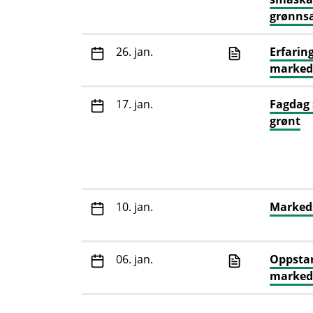
grønns
26. jan.
Erfaring
marked
17. jan.
Fagdag
grønt
10. jan.
Markeds
06. jan.
Oppstar
markeds