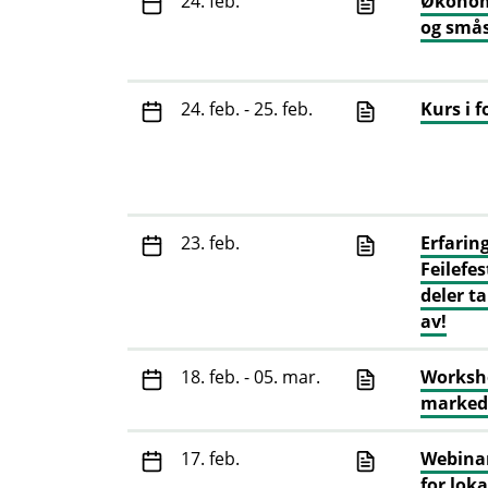
24. feb.
Økonom
og små
24. feb. - 25. feb.
Kurs i 
23. feb.
Erfaring
Feilefe
deler t
av!
18. feb. - 05. mar.
Worksho
markeds
17. feb.
Webinar
for lok