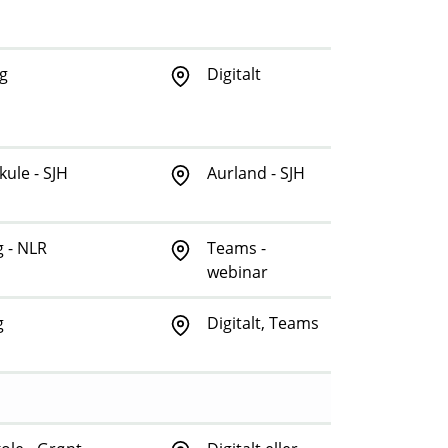
g
Digitalt
ule - SJH
Aurland - SJH
 - NLR
Teams -
webinar
g
Digitalt, Teams