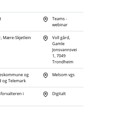
t
Teams -
webinar
 Mære-Skjetlein
Voll gård,
Gamle
Jonsvannsvei
1, 7049
Trondheim
lkeskommune og
Melsom vgs
ld og Telemark
orvalteren i
Digitalt