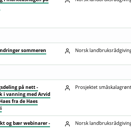
m
ndringer sommeren
Norsk landbruksrådgivin
sdeling på nett -
Prosjektet småskalagrønt
 i vanning med Arvid
Haes fra de Haes
i
kt og bær webinarer -
Norsk landbruksrådgivin