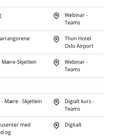
g
Webinar -
Teams
/arrangorene
Thon Hotel
Oslo Airport
 Mære-Skjetlein
Webinar -
Teams
 Mære - Skjetlein
Digialt kurs -
Teams
dusenter med
Digitalt
ed og