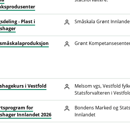
aksprodusenter
sdeling - Plast i
Småskala Grønt Innlande
shager
 småskalaproduksjon
Grønt Kompetansesenter,
hagekurs i Vestfold
Melsom vgs, Vestfold fy
Statsforvalteren i Vestfo
tsprogram for
Bondens Marked og Statsf
hager Innlandet 2026
Innlandet