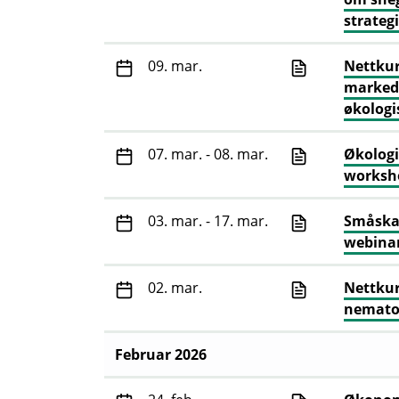
strategi
09. mar.
Nettkur
marked
økologi
07. mar. - 08. mar.
Økologi
worksh
03. mar. - 17. mar.
Småskal
webina
02. mar.
Nettkur
nemato
Februar 2026