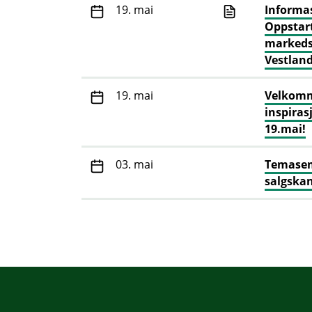
19. mai
Informa
Oppstar
markeds
Vestland
19. mai
Velkomm
inspira
19.mai!
03. mai
Temasem
salgskan