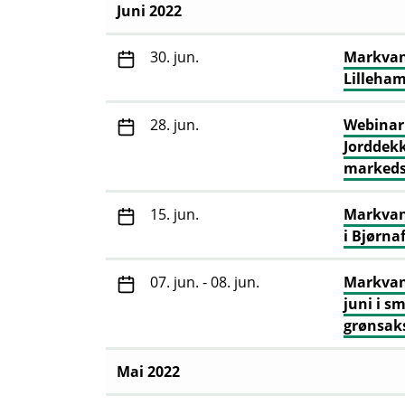
Juni 2022
30. jun.
Markvan
Lilleha
28. jun.
Webinar 
Jorddekk
marked
15. jun.
Markvand
i Bjørna
07. jun. - 08. jun.
Markvand
juni i s
grønsak
Mai 2022