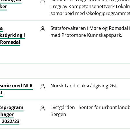
ker
i regi av Kompetansenettverk Lokalm
samarbeid med Økologiprogrammet
la
Statsforvalteren i Møre og Romsdal 
ksdyrking i
med Protomore Kunnskapspark.
 Romsdal
serie med NLR
Norsk Landbruksrådgiving Øst
st
tsprogram
Lystgården - Senter for urbant landb
hager
Bergen
 2022/23