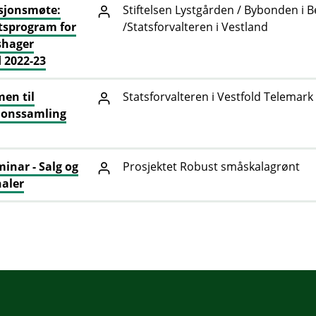
sjonsmøte:
Stiftelsen Lystgården / Bybonden i 
tsprogram for
/Statsforvalteren i Vestland
hager
 2022-23
en til
Statsforvalteren i Vestfold Telemark
sjonssamling
inar - Salg og
Prosjektet Robust småskalagrønt
aler