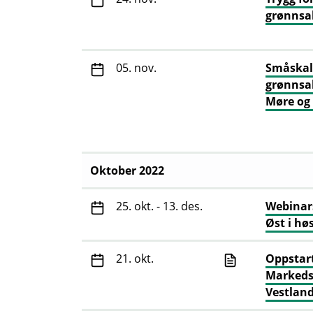
grønnsa
05. nov.
Småska
grønnsa
Møre og
Oktober 2022
25. okt. - 13. des.
Webinar
Øst i hø
21. okt.
Oppstar
Markeds
Vestland