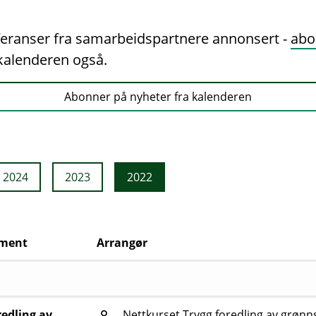
nferanser fra samarbeidspartnere annonsert -
abo
a kalenderen også.
Abonner på nyheter fra kalenderen
2024
2023
2022
ement
Arrangør
redling av
Nettkurset Trygg foredling av grønn