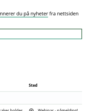
nnerer du på nyheter
fra nettsiden
Sted
saker holdes
Webinar - påmelding!