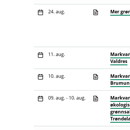
24. aug.
Mer grøn
11. aug.
Markvand
Valdres
10. aug.
Markvan
Brumun
09. aug. - 10. aug.
Markvan
økologi
grønnsa
Trøndel