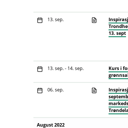
13. sep.
Inspirasj
Trondhe
13. sept
13. sep. - 14. sep.
Kurs i f
grønnsa
06. sep.
Inspirasj
septemb
marked
Trøndel
August 2022