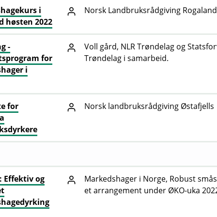
hagekurs i
Norsk Landbruksrådgiving Rogaland
d høsten 2022
g -
Voll gård, NLR Trøndelag og Statsfor
tsprogram for
Trøndelag i samarbeid.
hager i
e for
Norsk landbruksrådgiving Østafjells
a
ksdyrkere
 Effektiv og
Markedshager i Norge, Robust smås
et
et arrangement under ØKO-uka 202
hagedyrking