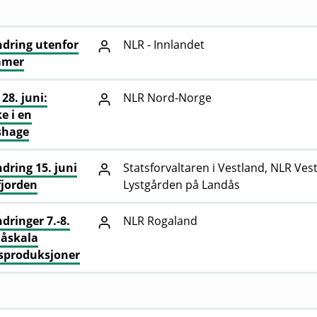
dring utenfor
NLR - Innlandet
mmer
28. juni:
NLR Nord-Norge
e i en
shage
ring 15. juni
Statsforvaltaren i Vestland, NLR Vest
fjorden
Lystgården på Landås
ringer 7.-8.
NLR Rogaland
måskala
sproduksjoner