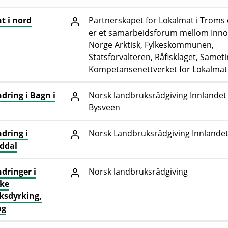
t i nord
Partnerskapet for Lokalmat i Troms
er et samarbeidsforum mellom Inno
Norge Arktisk, Fylkeskommunen,
Statsforvalteren, Råfisklaget, Samet
Kompetansenettverket for Lokalmat 
ring i Bagn i
Norsk landbruksrådgiving Innlandet 
Bysveen
dring i
Norsk Landbruksrådgiving Innlande
ddal
dringer i
Norsk landbruksrådgiving
ske
ksdyrking,
ag