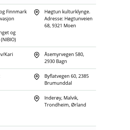
 og Finnmark
Høgtun kulturklynge.
vasjon
Adresse: Høgtunveien
68, 9321 Moen
inget og
(NIBIO)
v/Kari
Åsemyrvegen 580,
2930 Bagn
t
Byflatvegen 60, 2385
Brumunddal
Inderøy, Malvik,
Trondheim, Ørland