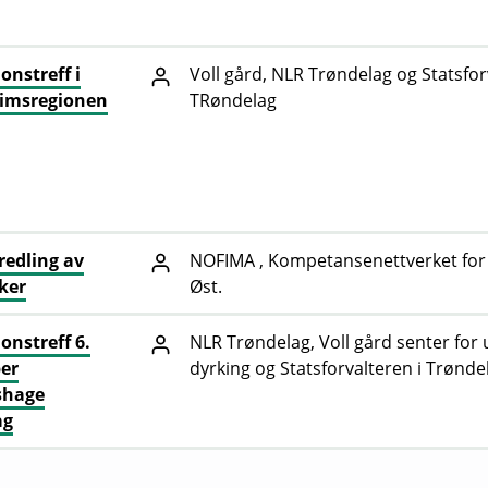
onstreff i
Voll gård, NLR Trøndelag og Statsfor
imsregionen
TRøndelag
oredling av
NOFIMA , Kompetansenettverket for
ker
Øst.
onstreff 6.
NLR Trøndelag, Voll gård senter for
er
dyrking og Statsforvalteren i Trønde
shage
ag