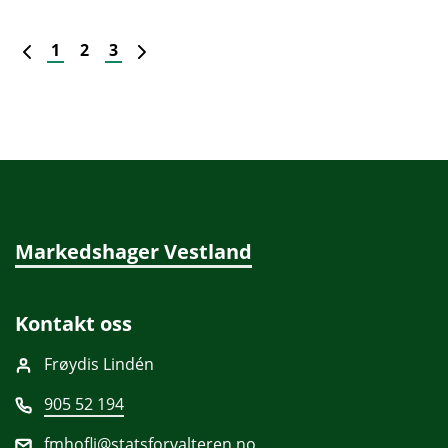
Forrige
Neste
1
2
3
Markedshager Vestland
Kontakt oss
Frøydis Lindén
905 52 194
fmhofli@statsforvalteren.no